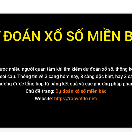
 ĐOÁN XỔ SỐ MIỀN 
ợc nhiều người quan tâm khi tìm kiếm dự đoán xổ số, thống kê
 soi cầu. Thông tin về 3 càng hôm nay, 3 càng đặc biệt, hay 3 
ường được tổng hợp từ bảng kết quả và các phương pháp phân 
Chủ đề trang:
Dự đoán xổ số miền bắc
Website:
https://raovatdo.net/