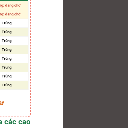
ng: đang chờ
ng: đang chờ
Trúng:
Trúng:
Trúng:
Trúng:
Trúng:
Trúng:
Trúng:
Trúng:
ay
ủa các cao