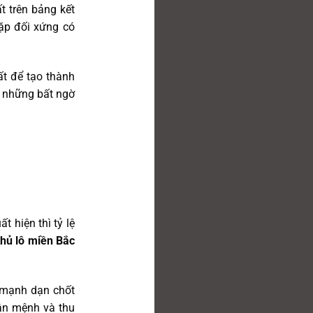
t trên bảng kết
cặp đối xứng có
ất để tạo thành
i những bất ngờ
 hiện thì tỷ lệ
thủ lô miền Bắc
y mạnh dạn chốt
vận mệnh và thu