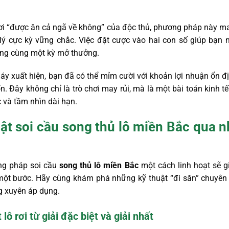
hơi “được ăn cả ngã về không” của độc thủ, phương pháp này m
ý cực kỳ vững chắc. Việc đặt cược vào hai con số giúp bạn 
ong cùng một kỳ mở thưởng.
áy xuất hiện, bạn đã có thể mỉm cười với khoản lợi nhuận ổn đ
 Đây không chỉ là trò chơi may rủi, mà là một bài toán kinh tế
c và tầm nhìn dài hạn.
ật soi cầu song thủ lô miền Bắc qua 
ng pháp soi cầu
song thủ lô miền Bắc
một cách linh hoạt sẽ g
 một bước. Hãy cùng khám phá những kỹ thuật “đi săn” chuyên
g xuyên áp dụng.
 lô rơi từ giải đặc biệt và giải nhất