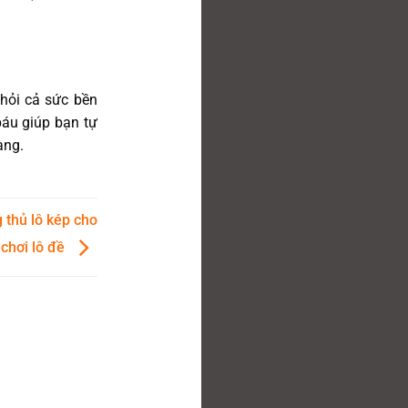
hỏi cả sức bền
báu giúp bạn tự
àng.
 thủ lô kép cho
chơi lô đề