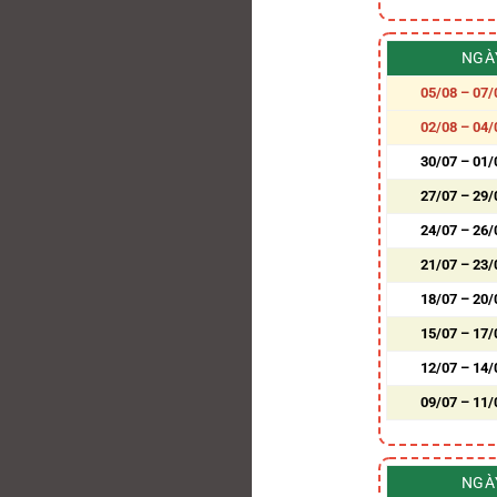
NGÀ
05/08 – 07
02/08 – 04
30/07 – 01
27/07 – 29
24/07 – 26
21/07 – 23
18/07 – 20
15/07 – 17
12/07 – 14
09/07 – 11
NGÀ