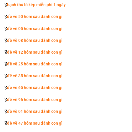
🎖️
bạch thủ lô kép miễn phí 1 ngày​
🎖️
đề về 50 hôm sau đánh con gì
🎖️
đề về 05 hôm sau đánh con gì
🎖️
đề về 08 hôm sau đánh con gì
🎖️
đề về 12 hôm sau đánh con gì
🎖️
đề về 25 hôm sau đánh con gì
🎖️
đề về 35 hôm sau đánh con gì
🎖️
đề về 65 hôm sau đánh con gì
🎖️
đề về 96 hôm sau đánh con gì
🎖️
đề về 01 hôm sau đánh con gì
🎖️
đề về 47 hôm sau đánh con gì