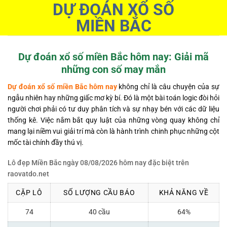
DỰ ĐOÁN XỔ SỐ
Bỏ
qua
MIỀN BẮC
nội
dung
Dự đoán xổ số miền Bắc hôm nay: Giải mã
những con số may mắn
Dự đoán xổ số miền Bắc hôm nay
không chỉ là câu chuyện của sự
ngẫu nhiên hay những giấc mơ kỳ bí. Đó là một bài toán logic đòi hỏi
người chơi phải có tư duy phân tích và sự nhạy bén với các dữ liệu
thống kê. Việc nắm bắt quy luật của những vòng quay không chỉ
mang lại niềm vui giải trí mà còn là hành trình chinh phục những cột
mốc tài chính đầy thú vị.
Lô đẹp Miền Bắc ngày 08/08/2026 hôm nay đặc biệt trên
raovatdo.net
CẶP LÔ
SỐ LƯỢNG CẦU BÁO
KHẢ NĂNG VỀ
74
40 cầu
64%