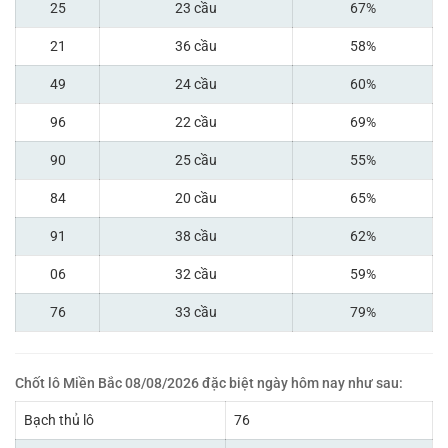
25
23 cầu
67%
21
36 cầu
58%
49
24 cầu
60%
96
22 cầu
69%
90
25 cầu
55%
84
20 cầu
65%
91
38 cầu
62%
06
32 cầu
59%
76
33 cầu
79%
Chốt lô Miền Bắc 08/08/2026 đặc biệt ngày hôm nay như sau:
Bạch thủ lô
76